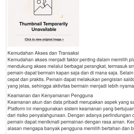
Kemudahan Akses dan Transaksi
Kemudahan akses menjadi faktor penting dalam memilih plat
mendukung akses melalui berbagai perangkat, termasuk s
pemain dapat bermain kapan saja dan di mana saja. Selain i
cepat dan praktis. Pemain dapat melakukan pengisian sal
yang jelas, sehingga aktivitas bermain menjadi lebih nyama
Keamanan dan Kenyamanan Pengguna
Keamanan akun dan data pribadi merupakan aspek yang sa
Platform ini menggunakan sistem keamanan yang bertujuan
dari risiko penyalahgunaan. Dengan adanya perlindungan d
pemain dapat menikmati permainan dengan rasa aman. Ken
alasan mengapa banyak pengguna memilih bertahan dan b