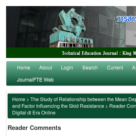
Home
About
Login
Search
Current
A
JournalFTE Web
Home
>
The Study of Relationship between the Mean Dep
and Factor Influencing the Skid Resistance
>
Reader Co
Digital di Era Online
Reader Comments