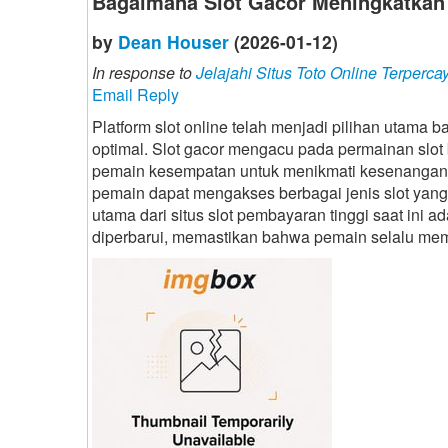
Bagaimana Slot Gacor Meningkatkan 
by
Dean Houser
(2026-01-12)
In response to
Jelajahi Situs Toto Online Terperca
Email Reply
Platform slot online telah menjadi pilihan utama
optimal. Slot gacor mengacu pada permainan slo
pemain kesempatan untuk menikmati kesenangan da
pemain dapat mengakses berbagai jenis slot yan
utama dari situs slot pembayaran tinggi saat ini a
diperbarui, memastikan bahwa pemain selalu memili