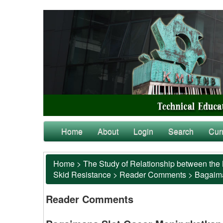
Home
About
Login
Search
Cur
Home
>
The Study of Relationship between the 
Skid Resistance
>
Reader Comments
>
Bagaima
Reader Comments