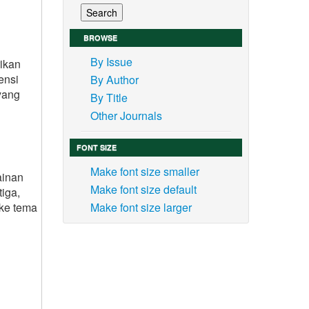
BROWSE
By Issue
rikan
ensi
By Author
yang
By Title
Other Journals
FONT SIZE
Make font size smaller
ainan
Make font size default
iga,
 ke tema
Make font size larger