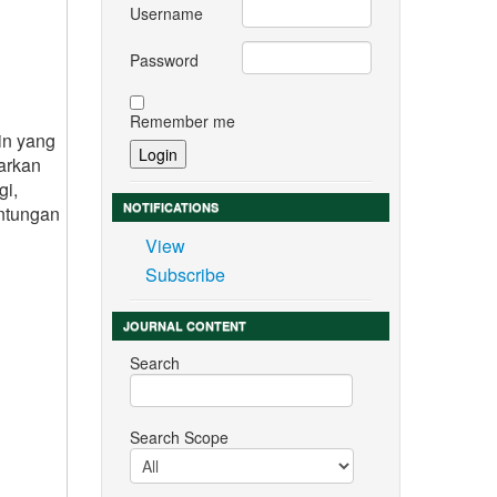
Username
Password
Remember me
in yang
arkan
gi,
NOTIFICATIONS
untungan
View
Subscribe
JOURNAL CONTENT
Search
Search Scope