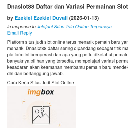
Dnaslot88 Daftar dan Variasi Permainan Slo
by
Ezekiel Ezekiel Duvall
(2026-01-13)
In response to
Jelajahi Situs Toto Online Terpercaya
Email Reply
Platform situs judi slot online terus menarik pemain baru 
menarik. Dnaslot88 daftar sering dipandang sebagai titi
platform ini beroperasi dan apa yang perlu diketahui pem
banyaknya pilihan yang tersedia, mempelajari variasi perm
kesadaran akan keamanan membantu pemain baru mendeka
diri dan bertanggung jawab.
Cara Kerja Situs Judi Slot Online