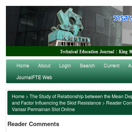
Home
About
Login
Search
Current
A
JournalFTE Web
Home
>
The Study of Relationship between the Mean Dep
and Factor Influencing the Skid Resistance
>
Reader Co
Variasi Permainan Slot Online
Reader Comments