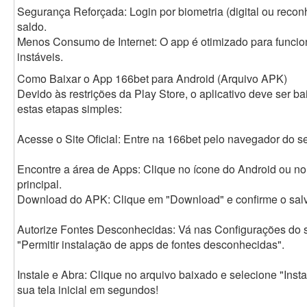
Segurança Reforçada: Login por biometria (digital ou recon
saldo.
Menos Consumo de Internet: O app é otimizado para fun
instáveis.
Como Baixar o App 166bet para Android (Arquivo APK)
Devido às restrições da Play Store, o aplicativo deve ser bai
estas etapas simples:
Acesse o Site Oficial: Entre na 166bet pelo navegador do se
Encontre a área de Apps: Clique no ícone do Android ou no
principal.
Download do APK: Clique em "Download" e confirme o salv
Autorize Fontes Desconhecidas: Vá nas Configurações do s
"Permitir instalação de apps de fontes desconhecidas".
Instale e Abra: Clique no arquivo baixado e selecione "Inst
sua tela inicial em segundos!