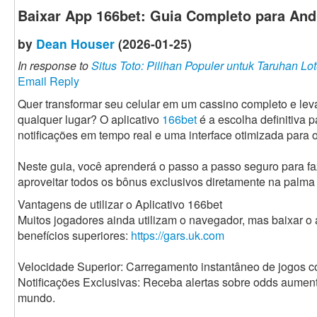
Baixar App 166bet: Guia Completo para Andr
by
Dean Houser
(2026-01-25)
In response to
Situs Toto: Pilihan Populer untuk Taruhan Lo
Email Reply
Quer transformar seu celular em um cassino completo e lev
qualquer lugar? O aplicativo
166bet
é a escolha definitiva 
notificações em tempo real e uma interface otimizada para o
Neste guia, você aprenderá o passo a passo seguro para f
aproveitar todos os bônus exclusivos diretamente na palma
Vantagens de utilizar o Aplicativo 166bet
Muitos jogadores ainda utilizam o navegador, mas baixar o 
benefícios superiores:
https://gars.uk.com
Velocidade Superior: Carregamento instantâneo de jogos co
Notificações Exclusivas: Receba alertas sobre odds aumen
mundo.