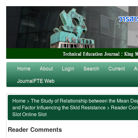
Home
About
Login
Search
Current
A
JournalFTE Web
Home
>
The Study of Relationship between the Mean Dep
and Factor Influencing the Skid Resistance
>
Reader Co
Slot Online Slot
Reader Comments