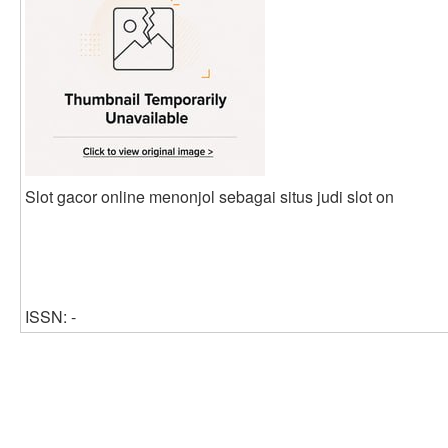
Slot gacor online menonjol sebagai situs judi slot on
ISSN: -