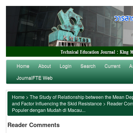
Home
About
Login
Search
Current
A
JournalFTE Web
Home
>
The Study of Relationship between the Mean Dep
and Factor Influencing the Skid Resistance
>
Reader Co
Populer dengan Mudah di Macau...
Reader Comments