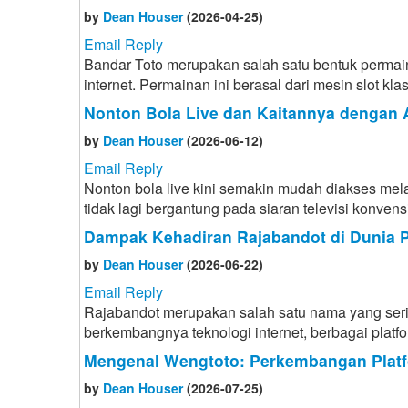
by
Dean Houser
(2026-04-25)
Email Reply
Bandar Toto merupakan salah satu bentuk permaina
internet. Permainan ini berasal dari mesin slot kla
Nonton Bola Live dan Kaitannya dengan A
by
Dean Houser
(2026-06-12)
Email Reply
Nonton bola live kini semakin mudah diakses mela
tidak lagi bergantung pada siaran televisi konve
Dampak Kehadiran Rajabandot di Dunia Pe
by
Dean Houser
(2026-06-22)
Email Reply
Rajabandot merupakan salah satu nama yang ser
berkembangnya teknologi internet, berbagai platf
Mengenal Wengtoto: Perkembangan Platfor
by
Dean Houser
(2026-07-25)