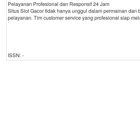
Pelayanan Profesional dan Responsif 24 Jam
Situs Slot Gacor tidak hanya unggul dalam permainan dan b
pelayanan. Tim customer service yang profesional siap mel
ISSN: -