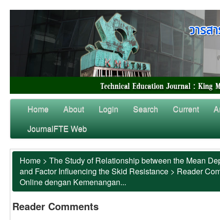
Home
About
Login
Search
Current
A
JournalFTE Web
Home
>
The Study of Relationship between the Mean Dep
and Factor Influencing the Skid Resistance
>
Reader Co
Online dengan Kemenangan...
Reader Comments