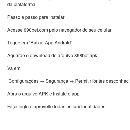
da plataforma.
Passo a passo para instalar
Acesse 898bet.com pelo navegador do seu celular
Toque em “Baixar App Android”
Aguarde o download do arquivo 898bet.apk
Vá em:
Configurações → Segurança → Permitir fontes desconhec
Abra o arquivo APK e instale o app
Faça login e aproveite todas as funcionalidades