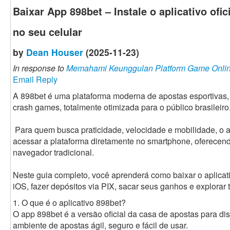
Baixar App 898bet – Instale o aplicativo ofic
no seu celular
by
Dean Houser
(2025-11-23)
In response to
Memahami Keunggulan Platform Game Onli
Email Reply
A 898bet é uma plataforma moderna de apostas esportivas, 
crash games, totalmente otimizada para o público brasileiro
Para quem busca praticidade, velocidade e mobilidade, o
acessar a plataforma diretamente no smartphone, oferece
navegador tradicional.
Neste guia completo, você aprenderá como baixar o aplicat
iOS, fazer depósitos via PIX, sacar seus ganhos e explorar 
1. O que é o aplicativo 898bet?
O app 898bet é a versão oficial da casa de apostas para di
ambiente de apostas ágil, seguro e fácil de usar.