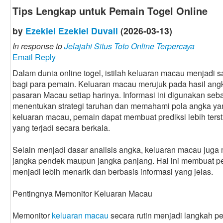
Tips Lengkap untuk Pemain Togel Online
by
Ezekiel Ezekiel Duvall
(2026-03-13)
In response to
Jelajahi Situs Toto Online Terpercaya
Email Reply
Dalam dunia online togel, istilah keluaran macau menjadi sa
bagi para pemain. Keluaran macau merujuk pada hasil an
pasaran Macau setiap harinya. Informasi ini digunakan se
menentukan strategi taruhan dan memahami pola angka 
keluaran macau, pemain dapat membuat prediksi lebih terst
yang terjadi secara berkala.
Selain menjadi dasar analisis angka, keluaran macau jug
jangka pendek maupun jangka panjang. Hal ini membuat p
menjadi lebih menarik dan berbasis informasi yang jelas.
Pentingnya Memonitor Keluaran Macau
Memonitor
keluaran macau
secara rutin menjadi langkah pe