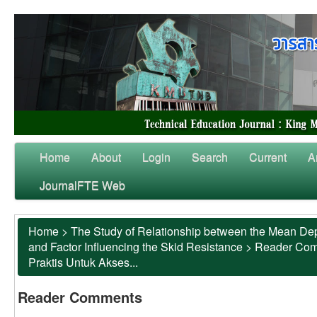
Home
About
Login
Search
Current
A
JournalFTE Web
Home
>
The Study of Relationship between the Mean Dep
and Factor Influencing the Skid Resistance
>
Reader Co
Praktis Untuk Akses...
Reader Comments