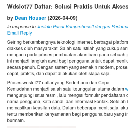
Wdslot77 Daftar: Solusi Praktis Untuk Akses
by
Dean Houser
(2026-04-09)
In response to
Jnetoto Pasar Komprehensif dengan Perform
Email Reply
Seiring berkembangnya teknologi internet, berbagai platfo
diakses oleh masyarakat. Salah satu istilah yang cukup seri
mengacu pada proses pembuatan akun baru pada sebuah pl
ini menjadi langkah awal bagi pengguna untuk dapat menik
secara penuh. Dengan sistem yang semakin modern, proses
cepat, praktis, dan dapat dilakukan oleh siapa saja.
Proses wdslot77 daftar yang Sederhana dan Cepat
Kemudahan menjadi salah satu keunggulan utama dalam
w
mengunjungi situs resmi, lalu mengisi formulir pendaftaran
nama pengguna, kata sandi, dan informasi kontak. Setelah it
memastikan keaslian data. Dalam beberapa menit saja, aku
tentu memberikan kenyamanan bagi pengguna baru yang i
bermain.