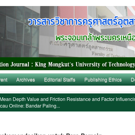
rent
Archives
Editorial Staffs
Publishing Ethics
D
Mean Depth Value and Friction Resistance and Factor Influenci
cau Online: Bandar Paling...