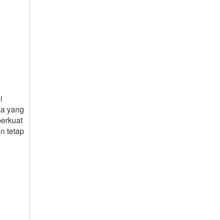
i
ka yang
perkuat
n tetap