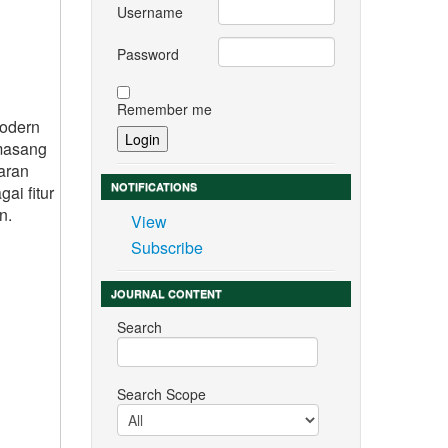
Username
Password
Remember me
modern
emasang
aran
NOTIFICATIONS
ai fitur
n.
View
Subscribe
JOURNAL CONTENT
Search
Search Scope