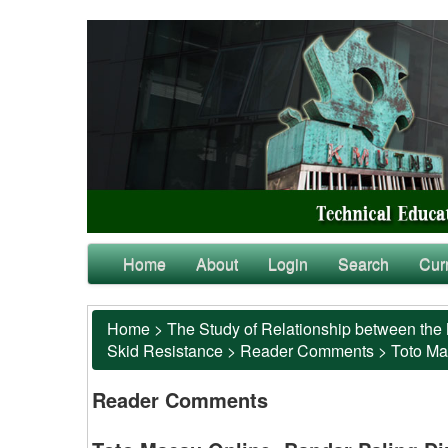
Home
About
Login
Search
Cur
Home
>
The Study of Relationship between the 
Skid Resistance
>
Reader Comments
>
Toto Ma
Reader Comments