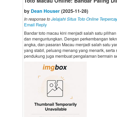
Toto Macau Online: Bandar Paling D
by
Dean Houser
(2025-11-28)
In response to
Jelajahi Situs Toto Online Terperca
Email Reply
Bandar toto macau kini menjadi salah satu piliha
dan menguntungkan. Dengan perkembangan teknol
angka, dan pasaran Macau menjadi salah satu yang
yang stabil, peluang menang yang menarik, serta 
pendukung juga membuat pengalaman bermain sem