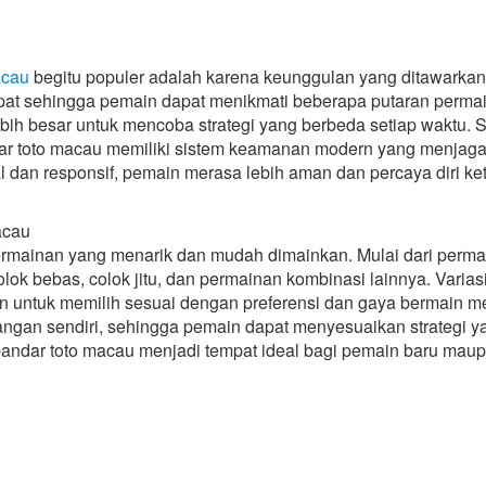
acau
begitu populer adalah karena keunggulan yang ditawarkan
pat sehingga pemain dapat menikmati beberapa putaran perma
ebih besar untuk mencoba strategi yang berbeda setiap waktu. S
dar toto macau memiliki sistem keamanan modern yang menjaga 
 dan responsif, pemain merasa lebih aman dan percaya diri ket
acau
rmainan yang menarik dan mudah dimainkan. Mulai dari perm
lok bebas, colok jitu, dan permainan kombinasi lainnya. Varias
in untuk memilih sesuai dengan preferensi dan gaya bermain m
tangan sendiri, sehingga pemain dapat menyesuaikan strategi y
 bandar toto macau menjadi tempat ideal bagi pemain baru mau