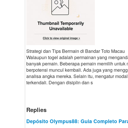
Strategi dan Tips Bermain di Bandar Toto Macau
Walaupun togel adalah permainan yang mengandalk
banyak pemain. Beberapa pemain memilih untuk 
berpotensi muncul kembali. Ada juga yang mengg
analisa angka mereka. Selain itu, mengatur moda
terkendali. Dengan disiplin dan s
Replies
Depósito Olympus88: Guia Completo Par