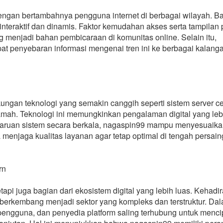
dengan bertambahnya pengguna internet di berbagai wilayah. B
 interaktif dan dinamis. Faktor kemudahan akses serta tampilan 
menjadi bahan pembicaraan di komunitas online. Selain itu,
t penyebaran informasi mengenai tren ini ke berbagai kalang
kungan teknologi yang semakin canggih seperti sistem server ce
ah. Teknologi ini memungkinkan pengalaman digital yang lebi
aruan sistem secara berkala, nagaspin99 mampu menyesuaikan
menjaga kualitas layanan agar tetap optimal di tengah persai
rn
tapi juga bagian dari ekosistem digital yang lebih luas. Kehadi
berkembang menjadi sektor yang kompleks dan terstruktur. Da
, pengguna, dan penyedia platform saling terhubung untuk menc