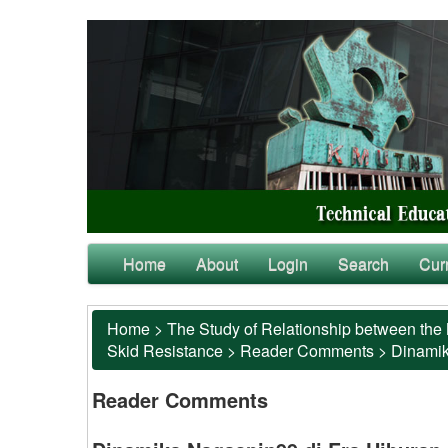
Home
About
Login
Search
Cur
Home
>
The Study of Relationship between the 
Skid Resistance
>
Reader Comments
>
Dinamik
Reader Comments