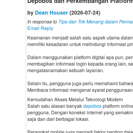
Depobos dan Perkembangan Platform
by
Dean Houser
(2026-07-24)
In response to
Tips dan Trik Menang dalam Per
Email Reply
Keamanan menjadi salah satu aspek utama dalam 
memiliki kesadaran untuk melindungi informasi prib
Dalam menggunakan platform digital apa pun, pen
membagikan informasi login kepada orang lain, se
mengatasnamakan sebuah layanan.
Selain itu, pengguna juga perlu memahami bahwa 
Membaca informasi mengenai syarat penggunaan
Kemudahan Akses Melalui Teknologi Modern
Salah satu alasan banyak
depobos
platform onli
pengguna. Dengan koneksi internet yang semakin
saja dan dari berbagai lokasi.
Perangkat mobile juga menjadi faktor penting da