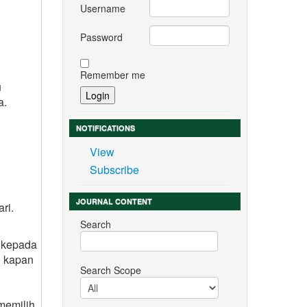
Username
Password
Remember me
u
a.
NOTIFICATIONS
View
Subscribe
JOURNAL CONTENT
ri.
Search
 kepada
l kapan
Search Scope
memilih