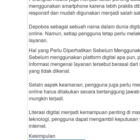
menggunakan smartphone karena lebih praktis dib
responsif dan mudah digunakan menjadi salah s
Depobos sebagai sebuah nama dalam dunia digit
online. Namun, setiap pengguna tetap perlu mel
layanan.
Hal yang Perlu Diperhatikan Sebelum Menggunak
Sebelum menggunakan platform digital apa pun,
informasi mengenai layanan tersebut berasal dari
yang tidak dikenal.
Selain aspek keamanan, pengguna juga perlu me
online harus dilakukan secara bertanggung jaw
mungkin terjadi.
Literasi digital menjadi kemampuan penting di 
teknologi, pengguna dapat mengambil keputusan y
internet.
Kesimpulan