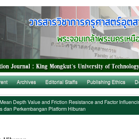
rent
Archives
Editorial Staffs
Publishing Ethics
D
Mean Depth Value and Friction Resistance and Factor Influenci
 dan Perkembangan Platform Hiburan