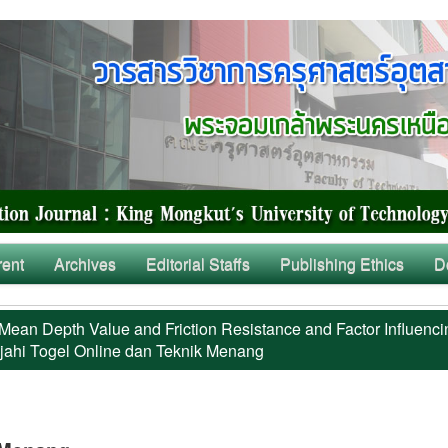
rent
Archives
Editorial Staffs
Publishing Ethics
D
Mean Depth Value and Friction Resistance and Factor Influenci
jahi Togel Online dan Teknik Menang