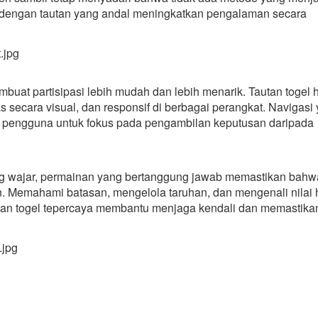
n dengan tautan yang andal meningkatkan pengalaman secara
embuat partisipasi lebih mudah dan lebih menarik. Tautan togel 
s secara visual, dan responsif di berbagai perangkat. Navigasi
pengguna untuk fokus pada pengambilan keputusan daripada
g wajar, permainan yang bertanggung jawab memastikan bahwa
n. Memahami batasan, mengelola taruhan, dan mengenali nilai 
tan togel tepercaya membantu menjaga kendali dan memastika