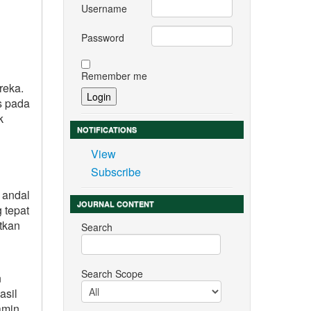
Username
Password
Remember me
reka.
s pada
k
NOTIFICATIONS
View
Subscribe
 andal
JOURNAL CONTENT
 tepat
tkan
Search
Search Scope
n
asil
amin