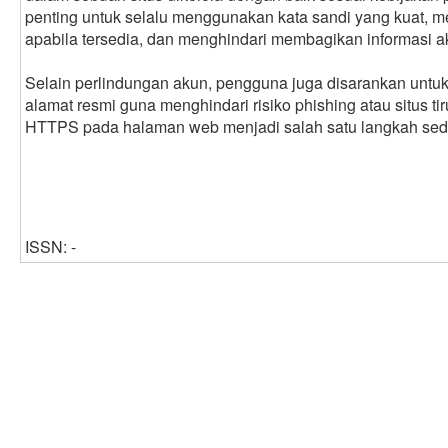
penting untuk selalu menggunakan kata sandi yang kuat, me
apabila tersedia, dan menghindari membagikan informasi a
Selain perlindungan akun, pengguna juga disarankan untu
alamat resmi guna menghindari risiko phishing atau situs ti
HTTPS pada halaman web menjadi salah satu langkah sed
ISSN: -