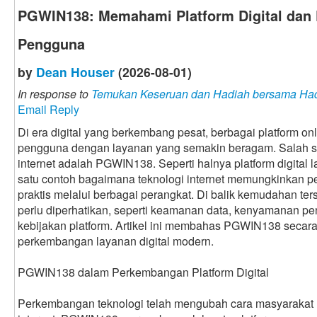
PGWIN138: Memahami Platform Digital dan
Pengguna
by
Dean Houser
(2026-08-01)
In response to
Temukan Keseruan dan Hadiah bersama Had
Email Reply
Di era digital yang berkembang pesat, berbagai platform o
pengguna dengan layanan yang semakin beragam. Salah sa
internet adalah PGWIN138. Seperti halnya platform digital
satu contoh bagaimana teknologi internet memungkinkan 
praktis melalui berbagai perangkat. Di balik kemudahan ter
perlu diperhatikan, seperti keamanan data, kenyamanan 
kebijakan platform. Artikel ini membahas PGWIN138 secara 
perkembangan layanan digital modern.
PGWIN138 dalam Perkembangan Platform Digital
Perkembangan teknologi telah mengubah cara masyarakat