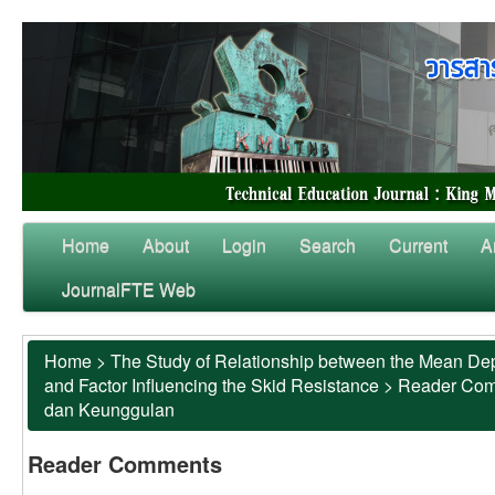
Home
About
Login
Search
Current
A
JournalFTE Web
Home
>
The Study of Relationship between the Mean Dep
and Factor Influencing the Skid Resistance
>
Reader Co
dan Keunggulan
Reader Comments