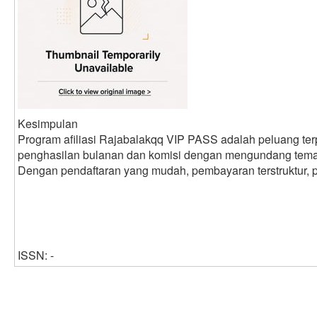
Kesimpulan
Program afiliasi Rajabalakqq VIP PASS adalah peluang te
penghasilan bulanan dan komisi dengan mengundang te
Dengan pendaftaran yang mudah, pembayaran terstruktur, 
ISSN: -