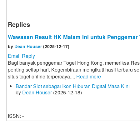
Replies
Wawasan Result HK Malam Ini untuk Penggemar 
by
Dean Houser
(2025-12-17)
Email Reply
Bagi banyak penggemar Togel Hong Kong, memeriksa Res
penting setiap hari. Kegembiraan mengikuti hasil terbaru s
situs togel online terpercaya....
Read more
Bandar Slot sebagai Ikon Hiburan Digital Masa Kini
by
Dean Houser
(2025-12-18)
ISSN: -