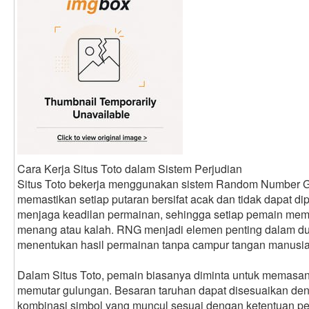
Cara Kerja Situs Toto dalam Sistem Perjudian
Situs Toto bekerja menggunakan sistem Random Number Ge
memastikan setiap putaran bersifat acak dan tidak dapat dip
menjaga keadilan permainan, sehingga setiap pemain memi
menang atau kalah. RNG menjadi elemen penting dalam dun
menentukan hasil permainan tanpa campur tangan manusia
Dalam Situs Toto, pemain biasanya diminta untuk memasan
memutar gulungan. Besaran taruhan dapat disesuaikan deng
kombinasi simbol yang muncul sesuai dengan ketentuan 