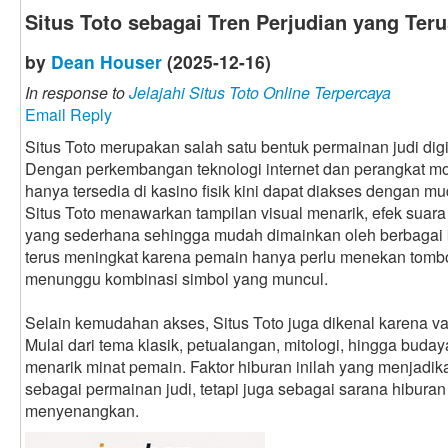
Situs Toto sebagai Tren Perjudian yang Te
by
Dean Houser
(2025-12-16)
In response to
Jelajahi Situs Toto Online Terpercaya
Email Reply
Situs Toto merupakan salah satu bentuk permainan judi digita
Dengan perkembangan teknologi internet dan perangkat mob
hanya tersedia di kasino fisik kini dapat diakses dengan m
Situs Toto menawarkan tampilan visual menarik, efek suara
yang sederhana sehingga mudah dimainkan oleh berbagai k
terus meningkat karena pemain hanya perlu menekan tomb
menunggu kombinasi simbol yang muncul.
Selain kemudahan akses, Situs Toto juga dikenal karena v
Mulai dari tema klasik, petualangan, mitologi, hingga buda
menarik minat pemain. Faktor hiburan inilah yang menjadik
sebagai permainan judi, tetapi juga sebagai sarana hibura
menyenangkan.