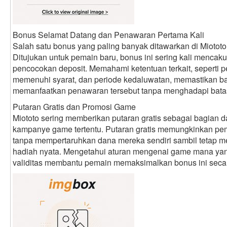
Bonus Selamat Datang dan Penawaran Pertama Kali
Salah satu bonus yang paling banyak ditawarkan di Miotot
Ditujukan untuk pemain baru, bonus ini sering kali mencaku
pencocokan deposit. Memahami ketentuan terkait, seperti 
memenuhi syarat, dan periode kedaluwatan, memastikan 
memanfaatkan penawaran tersebut tanpa menghadapi batas
Putaran Gratis dan Promosi Game
Miototo sering memberikan putaran gratis sebagai bagian d
kampanye game tertentu. Putaran gratis memungkinkan pe
tanpa mempertaruhkan dana mereka sendiri sambil tetap m
hadiah nyata. Mengetahui aturan mengenai game mana yan
validitas membantu pemain memaksimalkan bonus ini seca