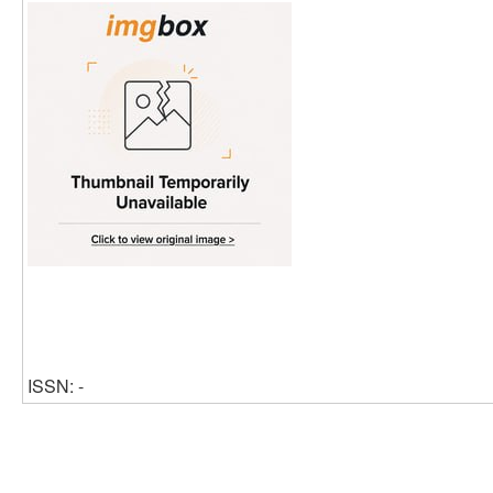
ISSN: -