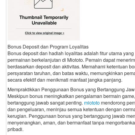
Bonus Deposit dan Program Loyalitas
Bonus deposit dan hadiah loyalitas adalah fitur utama yan
permainan berkelanjutan di Miototo. Pemain dapat menerim
berdasarkan deposit dan aktivitas. Memahami ketentuan bo
persyaratan taruhan, dan batas waktu, memungkinkan pem
secara efektif dan menikmati manfaat jangka panjang.
Mempraktikkan Penggunaan Bonus yang Bertanggung Ja
Meskipun bonus meningkatkan pengalaman bermain game
bertanggung jawab sangat penting.
miototo
mendorong pema
dan pengeluaran, meninjau semua ketentuan dengan cerma
kerugian. Penggunaan bonus yang bertanggung jawab mema
menyenangkan, aman, dan bermanfaat tanpa mengorbankan 
pribadi.