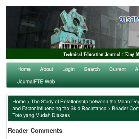
Home
About
Login
Search
Current
A
JournalFTE Web
Home
>
The Study of Relationship between the Mean Dep
and Factor Influencing the Skid Resistance
>
Reader Co
Toto yang Mudah Diakses
Reader Comments