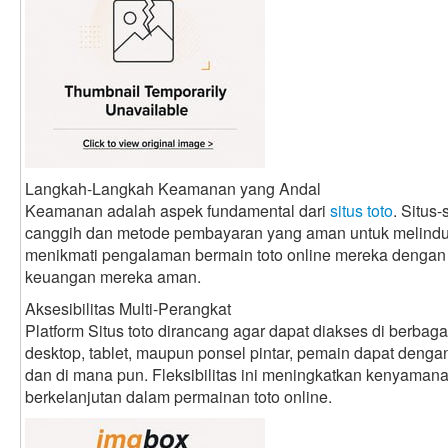
Langkah-Langkah Keamanan yang Andal
Keamanan adalah aspek fundamental dari
situs toto
. Situs
canggih dan metode pembayaran yang aman untuk melindu
menikmati pengalaman bermain toto online mereka dengan t
keuangan mereka aman.
Aksesibilitas Multi-Perangkat
Platform Situs toto dirancang agar dapat diakses di berba
desktop, tablet, maupun ponsel pintar, pemain dapat den
dan di mana pun. Fleksibilitas ini meningkatkan kenyaman
berkelanjutan dalam permainan toto online.