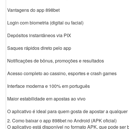
Vantagens do app 898bet
Login com biometria (digital ou facial)
Depósitos instantâneos via PIX
Saques rápidos direto pelo app
Notificações de bônus, promoções e resultados
Acesso completo ao cassino, esportes e crash games
Interface moderna e 100% em português
Maior estabilidade em apostas ao vivo
O aplicativo é ideal para quem gosta de apostar a qualquer 
2. Como baixar o app 898bet no Android (APK oficial)
O aplicativo está disponível no formato APK, que pode ser b