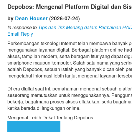
Depobos: Mengenal Platform Digital dan Si
by
Dean Houser
(2026-07-24)
In response to
Tips dan Trik Menang dalam Permainan H
Email Reply
Perkembangan teknologi internet telah membawa banyak p
menggunakan layanan digital. Berbagai platform online 
akses, tampilan modern, serta beragam fitur yang dapat dig
smartphone maupun komputer. Salah satu nama yang sering 
adalah Depobos, sebuah istilah yang banyak dicari oleh pe
mengetahui informasi lebih lanjut mengenai layanan tersebu
Di era digital saat ini, pemahaman mengenai sebuah platfo
seseorang memutuskan untuk menggunakannya. Pengguna 
bekerja, bagaimana proses akses dilakukan, serta bagaim
ketika berada di lingkungan online.
Mengenal Lebih Dekat Tentang Depobos