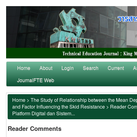
Home
About
Login
Search
Current
A
JournalFTE Web
Home
>
The Study of Relationship between the Mean Dep
and Factor Influencing the Skid Resistance
>
Reader Co
Platform Digital dan Sistem...
Reader Comments