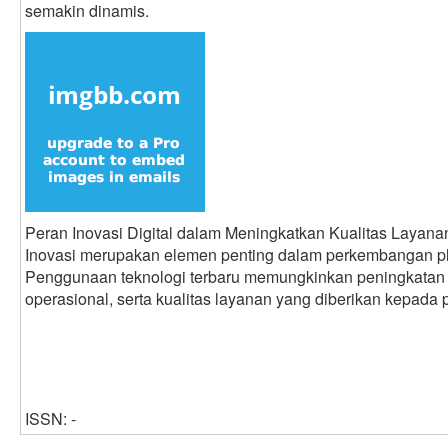
semakin dinamis.
Peran Inovasi Digital dalam Meningkatkan Kualitas Layana
Inovasi merupakan elemen penting dalam perkembangan plat
Penggunaan teknologi terbaru memungkinkan peningkatan pe
operasional, serta kualitas layanan yang diberikan kepada
ISSN: -