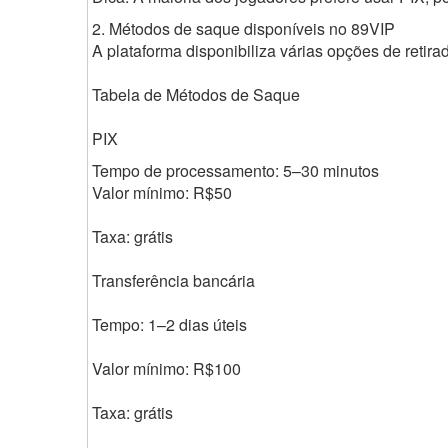
2. Métodos de saque disponíveis no 89VIP
A plataforma disponibiliza várias opções de retira
Tabela de Métodos de Saque
PIX
Tempo de processamento: 5–30 minutos
Valor mínimo: R$50
Taxa: grátis
Transferência bancária
Tempo: 1–2 dias úteis
Valor mínimo: R$100
Taxa: grátis