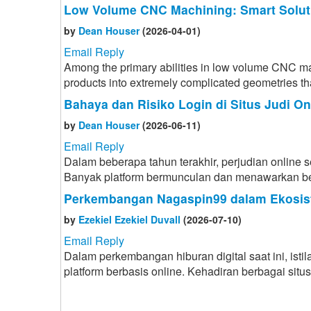
Low Volume CNC Machining: Smart Soluti
by
Dean Houser
(2026-04-01)
Email Reply
Among the primary abilities in low volume CNC ma
products into extremely complicated geometries tha
Bahaya dan Risiko Login di Situs Judi Onl
by
Dean Houser
(2026-06-11)
Email Reply
Dalam beberapa tahun terakhir, perjudian online 
Banyak platform bermunculan dan menawarkan ber
Perkembangan Nagaspin99 dalam Ekosist
by
Ezekiel Ezekiel Duvall
(2026-07-10)
Email Reply
Dalam perkembangan hiburan digital saat ini, ist
platform berbasis online. Kehadiran berbagai situs