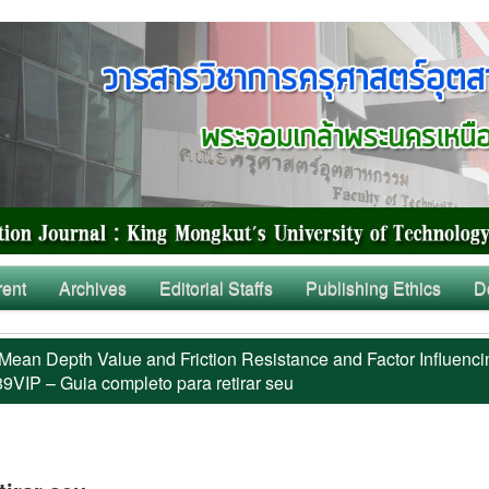
rent
Archives
Editorial Staffs
Publishing Ethics
D
Mean Depth Value and Friction Resistance and Factor Influenci
9VIP – Guia completo para retirar seu