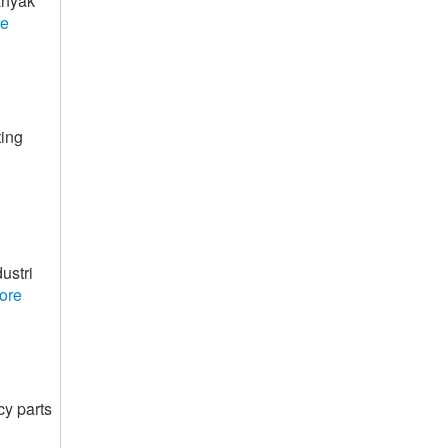
anyak
re
ting
ustri
ore
y parts