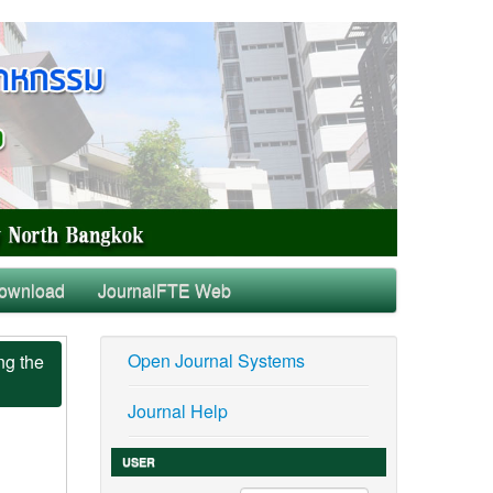
ownload
JournalFTE Web
Open Journal Systems
ng the
Journal Help
USER