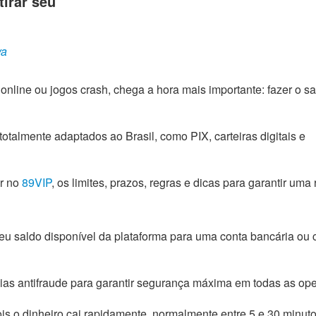
irar seu
ya
online ou jogos crash, chega a hora mais importante: fazer o s
otalmente adaptados ao Brasil, como PIX, carteiras digitais e
ar no
89VIP
, os limites, prazos, regras e dicas para garantir uma 
seu saldo disponível da plataforma para uma conta bancária ou c
ogias antifraude para garantir segurança máxima em todas as op
ois o dinheiro cai rapidamente, normalmente entre 5 e 30 minuto