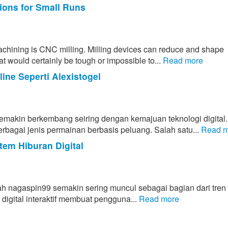
ons for Small Runs
chining is CNC milling. Milling devices can reduce and shape
t would certainly be tough or impossible to...
Read more
ine Seperti Alexistogel
semakin berkembang seiring dengan kemajuan teknologi digital.
bagai jenis permainan berbasis peluang. Salah satu...
Read m
em Hiburan Digital
ilah nagaspin99 semakin sering muncul sebagai bagian dari tren
 digital interaktif membuat pengguna...
Read more