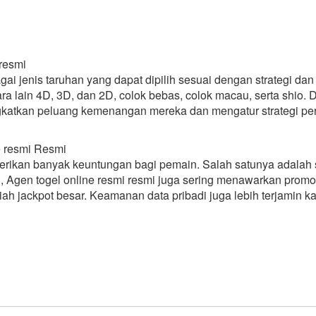
 resmi
ai jenis taruhan yang dapat dipilih sesuai dengan strategi da
ra lain 4D, 3D, dan 2D, colok bebas, colok macau, serta shio.
gkatkan peluang kemenangan mereka dan mengatur strategi p
 resmi Resmi
ikan banyak keuntungan bagi pemain. Salah satunya adalah 
u, Agen togel online resmi resmi juga sering menawarkan promo
iah jackpot besar. Keamanan data pribadi juga lebih terjamin k