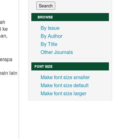
BROWSE
lah
By Issue
i ke
han,
By Author
By Title
Other Journals
berapa
FONT SIZE
ain lain
Make font size smaller
Make font size default
Make font size larger