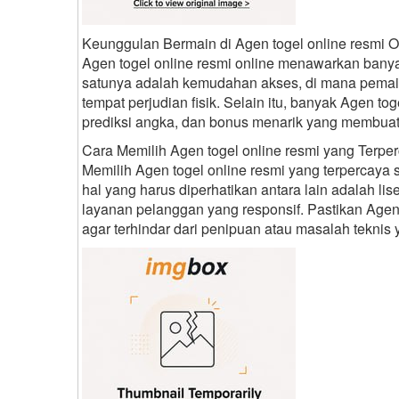
Keunggulan Bermain di Agen togel online resmi O
Agen togel online resmi online menawarkan ban
satunya adalah kemudahan akses, di mana pemain 
tempat perjudian fisik. Selain itu, banyak Agen to
prediksi angka, dan bonus menarik yang membua
Cara Memilih Agen togel online resmi yang Terpe
Memilih Agen togel online resmi yang terpercay
hal yang harus diperhatikan antara lain adalah li
layanan pelanggan yang responsif. Pastikan Agen t
agar terhindar dari penipuan atau masalah teknis