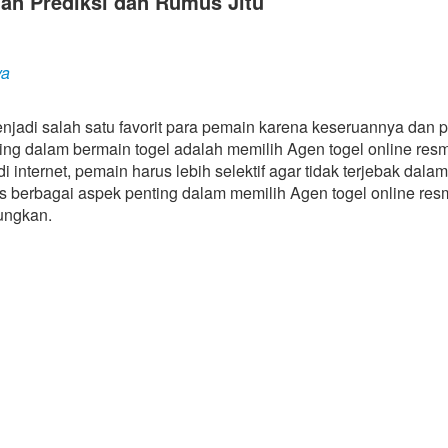
gan Prediksi dan Rumus Jitu
ya
enjadi salah satu favorit para pemain karena keseruannya dan 
ing dalam bermain togel adalah memilih Agen togel online res
internet, pemain harus lebih selektif agar tidak terjebak dalam
s berbagai aspek penting dalam memilih Agen togel online res
ungkan.