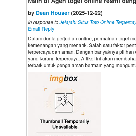
Main di Agen togel online resmi den
by
Dean Houser
(2025-12-22)
In response to
Jelajahi Situs Toto Online Terperca
Email Reply
Dalam dunia perjudian online, permainan togel m
kemenangan yang menarik. Salah satu faktor pent
terpercaya dan aman. Dengan banyaknya pilihan di 
yang kurang terpercaya. Artikel ini akan membaha
terbaik untuk pengalaman bermain yang mengunt