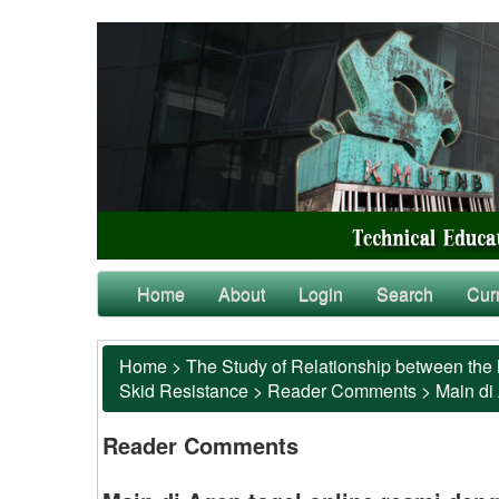
Home
About
Login
Search
Cur
Home
>
The Study of Relationship between the 
Skid Resistance
>
Reader Comments
>
Main di 
Reader Comments