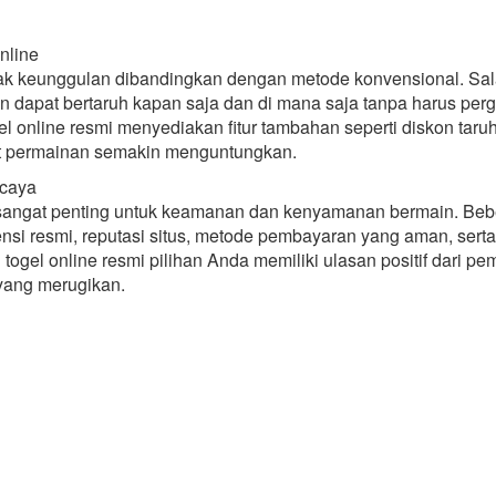
nline
yak keunggulan dibandingkan dengan metode konvensional. Sa
dapat bertaruh kapan saja dan di mana saja tanpa harus perg
gel online resmi menyediakan fitur tambahan seperti diskon taru
t permainan semakin menguntungkan.
rcaya
a sangat penting untuk keamanan dan kenyamanan bermain. Be
sensi resmi, reputasi situs, metode pembayaran yang aman, serta
ogel online resmi pilihan Anda memiliki ulasan positif dari pem
 yang merugikan.