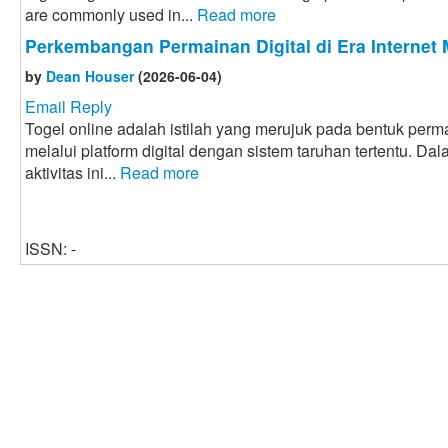
are commonly used in...
Read more
Perkembangan Permainan Digital di Era Internet
by
Dean Houser
(2026-06-04)
Email Reply
Togel online adalah istilah yang merujuk pada bentuk per
melalui platform digital dengan sistem taruhan tertentu. Da
aktivitas ini...
Read more
ISSN: -