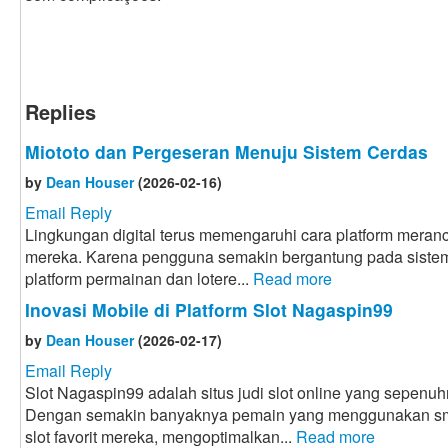
Replies
Miototo dan Pergeseran Menuju Sistem Cerdas
by
Dean Houser
(2026-02-16)
Email Reply
Lingkungan digital terus memengaruhi cara platform mera
mereka. Karena pengguna semakin bergantung pada sistem o
platform permainan dan lotere...
Read more
Inovasi Mobile di Platform Slot Nagaspin99
by
Dean Houser
(2026-02-17)
Email Reply
Slot Nagaspin99 adalah situs judi slot online yang sepenu
Dengan semakin banyaknya pemain yang menggunakan s
slot favorit mereka, mengoptimalkan...
Read more