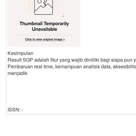
Kesimpulan
Result SGP adalah fitur yang wajib dimiliki bagi siapa pun 
Pembaruan real-time, kemampuan analisis data, aksesibilitas
menjadik
ISSN: -