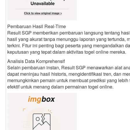
Pembaruan Hasil Real-Time
Result SGP memberikan pembaruan langsung tentang hasil
hasil yang akurat tanpa menunggu laporan yang tertunda, 
terkini. Fitur ini penting bagi peserta yang mengandalkan 
keputusan yang tepat dalam aktivitas togel online mereka.
Analisis Data Komprehensif
Selain pembaruan instan, Result SGP menawarkan alat anal
dapat meninjau hasil historis, mengidentifikasi tren, dan memp
memungkinkan pemain untuk membuat prediksi yang lebih 
efektif untuk menang dalam permainan togel online.