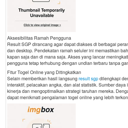
Aksesibilitas Ramah Pengguna
Result SGP dirancang agar dapat diakses di berbagai peran
dan desktop. Pendekatan ramah seluler ini memastikan ba
kapan saja dan di mana saja. Akses yang lancar mening
pengguna tetap terhubung dengan undian terbaru tanpa ga
Fitur Togel Online yang Ditingkatkan
Selain memberikan hasil langsung
result sgp
dilengkapi den
interaktif, pelacakan angka, dan alat statistik. Sumber da
kinerja dan mengoptimalkan strategi taruhan mereka. De
dapat menikmati pengalaman togel online yang lebih terko