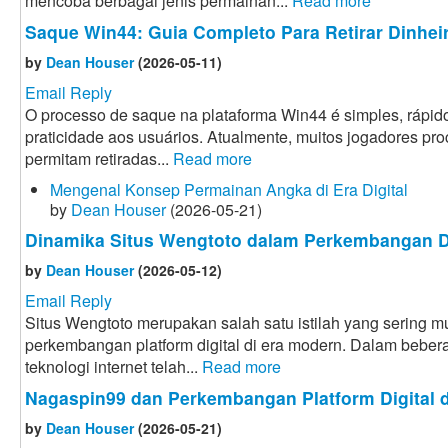
mencoba berbagai jenis permainan...
Read more
Saque Win44: Guia Completo Para Retirar Dinhe
by
Dean Houser
(2026-05-11)
Email Reply
O processo de saque na plataforma Win44 é simples, rápido
praticidade aos usuários. Atualmente, muitos jogadores pr
permitam retiradas...
Read more
Mengenal Konsep Permainan Angka di Era Digital
by
Dean Houser
(2026-05-21)
Dinamika Situs Wengtoto dalam Perkembangan D
by
Dean Houser
(2026-05-12)
Email Reply
Situs Wengtoto merupakan salah satu istilah yang serin
perkembangan platform digital di era modern. Dalam bebera
teknologi internet telah...
Read more
Nagaspin99 dan Perkembangan Platform Digital 
by
Dean Houser
(2026-05-21)