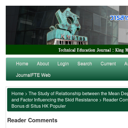
Home
About
Login
Search
Current
A
JournalFTE Web
Home
>
The Study of Relationship between the Mean Dep
and Factor Influencing the Skid Resistance
>
Reader Co
Bonus di Situs HK Populer
Reader Comments