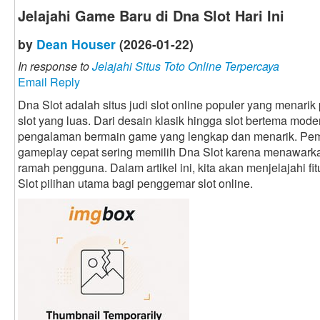
Jelajahi Game Baru di Dna Slot Hari Ini
by
Dean Houser
(2026-01-22)
In response to
Jelajahi Situs Toto Online Terpercaya
Email Reply
Dna Slot adalah situs judi slot online populer yang menar
slot yang luas. Dari desain klasik hingga slot bertema mod
pengalaman bermain game yang lengkap dan menarik. Pem
gameplay cepat sering memilih Dna Slot karena menawarka
ramah pengguna. Dalam artikel ini, kita akan menjelajahi fi
Slot pilihan utama bagi penggemar slot online.