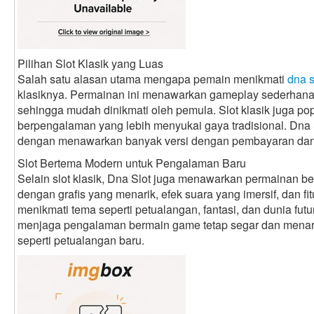
Pilihan Slot Klasik yang Luas
Salah satu alasan utama mengapa pemain menikmati
dna s
klasiknya. Permainan ini menawarkan gameplay sederhana d
sehingga mudah dinikmati oleh pemula. Slot klasik juga po
berpengalaman yang lebih menyukai gaya tradisional. Dna S
dengan menawarkan banyak versi dengan pembayaran dan f
Slot Bertema Modern untuk Pengalaman Baru
Selain slot klasik, Dna Slot juga menawarkan permainan ber
dengan grafis yang menarik, efek suara yang imersif, dan fi
menikmati tema seperti petualangan, fantasi, dan dunia fut
menjaga pengalaman bermain game tetap segar dan menari
seperti petualangan baru.