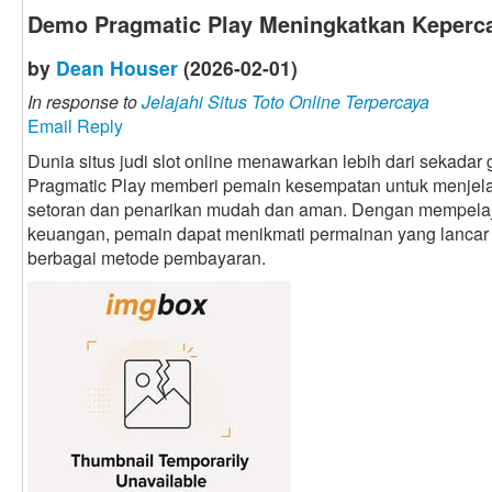
Demo Pragmatic Play Meningkatkan Keperca
by
Dean Houser
(2026-02-01)
In response to
Jelajahi Situs Toto Online Terpercaya
Email Reply
Dunia situs judi slot online menawarkan lebih dari seka
Pragmatic Play memberi pemain kesempatan untuk menjela
setoran dan penarikan mudah dan aman. Dengan mempelaja
keuangan, pemain dapat menikmati permainan yang lancar
berbagai metode pembayaran.