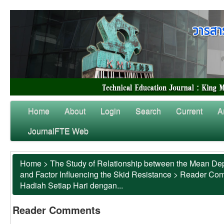
Home
About
Login
Search
Current
A
JournalFTE Web
Home
>
The Study of Relationship between the Mean Dep
and Factor Influencing the Skid Resistance
>
Reader Co
Hadiah Setiap Hari dengan...
Reader Comments