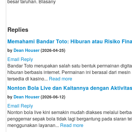
besar taruhan. Biasany
Replies
Memahami Bandar Toto: Hiburan atau Risiko Fina
by
Dean Houser
(2026-04-25)
Email Reply
Bandar Toto merupakan salah satu bentuk permainan digital
hiburan berbasis internet. Permainan ini berasal dari mesin
tersedia di kasino...
Read more
Nonton Bola Live dan Kaitannya dengan Aktivitas
by
Dean Houser
(2026-06-12)
Email Reply
Nonton bola live kini semakin mudah diakses melalui berbag
penggemar sepak bola tidak lagi bergantung pada siaran te
menggunakan layanan...
Read more