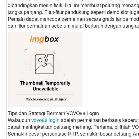
dibandingkan mesin fisik. Hal ini membuat peluang menan
jangka panjang. Fitur-fitur pendukung seperti demo slot jug
Pemain dapat mencoba permainan secara gratis tanpa mod
dan fitur permainan sebelum mulai bertaruh dengan uang as
Tips dan Strategi Bermain VOVO88 Login
Walaupun
vovo88 login
adalah permainan berbasis keberun
dapat meningkatkan peluang menang. Pertama, pilihlah V
Semakin besar persentase RTP, semakin besar peluang A