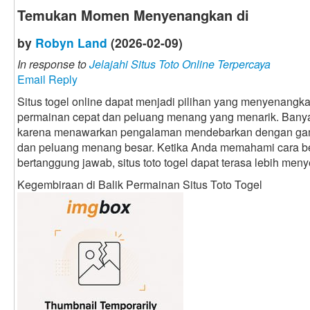
Temukan Momen Menyenangkan di
by
Robyn Land
(2026-02-09)
In response to
Jelajahi Situs Toto Online Terpercaya
Email Reply
Situs togel online dapat menjadi pilihan yang menyenang
permainan cepat dan peluang menang yang menarik. Banyak 
karena menawarkan pengalaman mendebarkan dengan gamep
dan peluang menang besar. Ketika Anda memahami cara be
bertanggung jawab, situs toto togel dapat terasa lebih m
Kegembiraan di Balik Permainan Situs Toto Togel