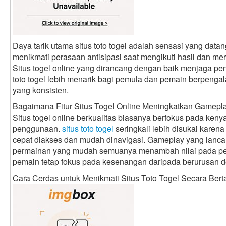
Daya tarik utama situs toto togel adalah sensasi yang datan
menikmati perasaan antisipasi saat mengikuti hasil dan me
Situs togel online yang dirancang dengan baik menjaga pe
toto togel lebih menarik bagi pemula dan pemain berpeng
yang konsisten.
Bagaimana Fitur Situs Togel Online Meningkatkan Gamepl
Situs togel online berkualitas biasanya berfokus pada k
penggunaan.
situs toto togel
seringkali lebih disukai karen
cepat diakses dan mudah dinavigasi. Gameplay yang lancar
permainan yang mudah semuanya menambah nilai pada pen
pemain tetap fokus pada kesenangan daripada berurusan 
Cara Cerdas untuk Menikmati Situs Toto Togel Secara Be