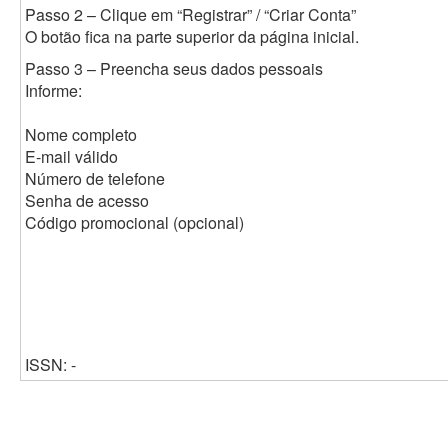
Passo 2 – Clique em “Registrar” / “Criar Conta”
O botão fica na parte superior da página inicial.
Passo 3 – Preencha seus dados pessoais
Informe:
Nome completo
E-mail válido
Número de telefone
Senha de acesso
Código promocional (opcional)
ISSN: -