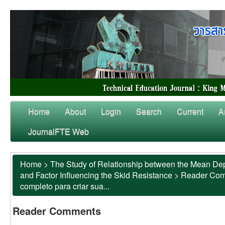
Home
About
Login
Search
Current
A
JournalFTE Web
Home
>
The Study of Relationship between the Mean Dep
and Factor Influencing the Skid Resistance
>
Reader Co
completo para criar sua...
Reader Comments