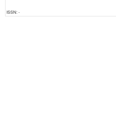
ISSN: -