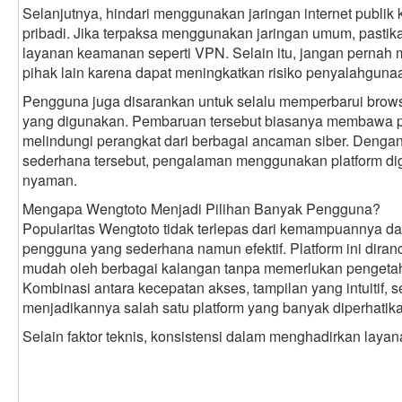
Selanjutnya, hindari menggunakan jaringan internet publik
pribadi. Jika terpaksa menggunakan jaringan umum, pastika
layanan keamanan seperti VPN. Selain itu, jangan pernah
pihak lain karena dapat meningkatkan risiko penyalahguna
Pengguna juga disarankan untuk selalu memperbarui brow
yang digunakan. Pembaruan tersebut biasanya membawa
melindungi perangkat dari berbagai ancaman siber. Deng
sederhana tersebut, pengalaman menggunakan platform dig
nyaman.
Mengapa Wengtoto Menjadi Pilihan Banyak Pengguna?
Popularitas Wengtoto tidak terlepas dari kemampuannya 
pengguna yang sederhana namun efektif. Platform ini dira
mudah oleh berbagai kalangan tanpa memerlukan pengeta
Kombinasi antara kecepatan akses, tampilan yang intuitif, se
menjadikannya salah satu platform yang banyak diperhatik
Selain faktor teknis, konsistensi dalam menghadirkan layan