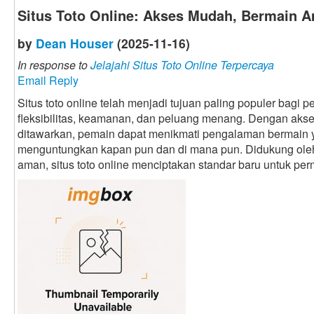
Situs Toto Online: Akses Mudah, Bermain
by
Dean Houser
(2025-11-16)
In response to
Jelajahi Situs Toto Online Terpercaya
Email Reply
Situs toto online telah menjadi tujuan paling populer bagi 
fleksibilitas, keamanan, dan peluang menang. Dengan aks
ditawarkan, pemain dapat menikmati pengalaman bermai
menguntungkan kapan pun dan di mana pun. Didukung oleh
aman, situs toto online menciptakan standar baru untuk perma