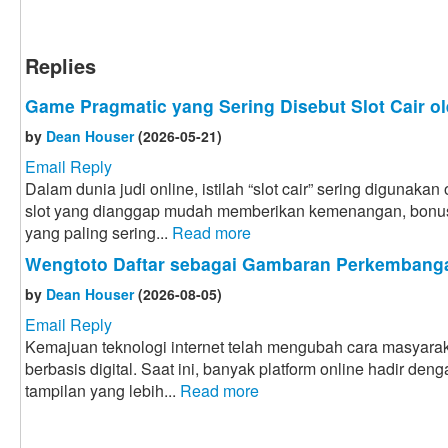
Replies
Game Pragmatic yang Sering Disebut Slot Cair o
by
Dean Houser
(2026-05-21)
Email Reply
Dalam dunia judi online, istilah “slot cair” sering diguna
slot yang dianggap mudah memberikan kemenangan, bonus, a
yang paling sering...
Read more
Wengtoto Daftar sebagai Gambaran Perkembangan
by
Dean Houser
(2026-08-05)
Email Reply
Kemajuan teknologi internet telah mengubah cara masyara
berbasis digital. Saat ini, banyak platform online hadir 
tampilan yang lebih...
Read more