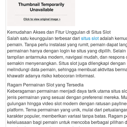
Kemudahan Akses dan Fitur Unggulan di Situs Slot
Salah satu keunggulan terbesar dari
situs slot
adalah kemud
pemain. Tanpa perlu instalasi yang rumit, pemain dapat la
permainan hanya dengan login ke situs yang dipilih. Selain itu
tampilan antarmuka modern, navigasi mudah, dan respon
semakin menyenangkan. Situs slot juga dilengkapi dengan
melindungi data pemain, sehingga membuat aktivitas berm
khawatir adanya risiko kebocoran informasi.
Ragam Permainan Slot yang Tersedia
Keberagaman permainan menjadi daya tarik utama situs sl
jenis permainan yang sesuai dengan preferensi mereka. Mula
gulungan hingga video slot modern dengan ratusan payline
platform. Tema permainan yang unik, mulai dari petualangan
karakter populer, memberikan variasi tanpa batas. Ragam 
keleluasaan bagi pemain untuk mencoba berbagai pilihan