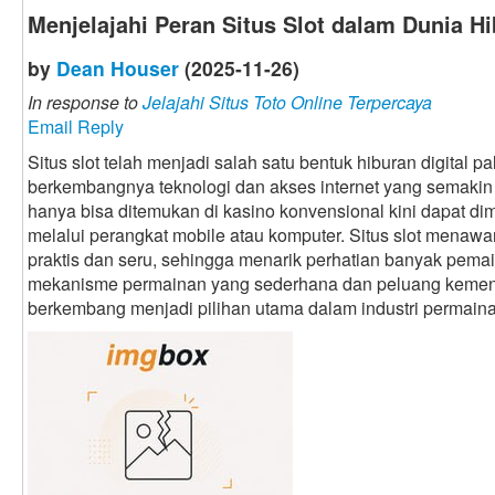
Menjelajahi Peran Situs Slot dalam Dunia H
by
Dean Houser
(2025-11-26)
In response to
Jelajahi Situs Toto Online Terpercaya
Email Reply
Situs slot telah menjadi salah satu bentuk hiburan digital pa
berkembangnya teknologi dan akses internet yang semaki
hanya bisa ditemukan di kasino konvensional kini dapat di
melalui perangkat mobile atau komputer. Situs slot mena
praktis dan seru, sehingga menarik perhatian banyak pema
mekanisme permainan yang sederhana dan peluang kemenan
berkembang menjadi pilihan utama dalam industri permaina