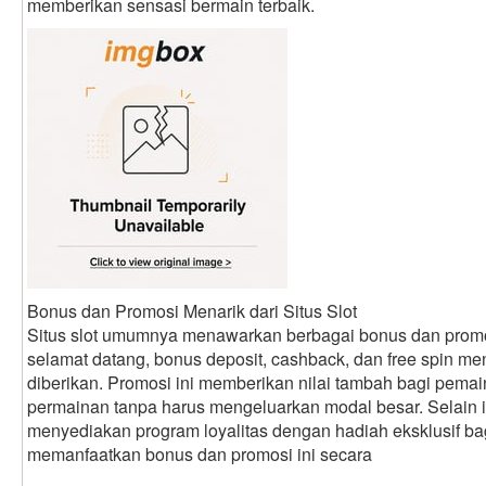
memberikan sensasi bermain terbaik.
Bonus dan Promosi Menarik dari Situs Slot
Situs slot umumnya menawarkan berbagai bonus dan prom
selamat datang, bonus deposit, cashback, dan free spin me
diberikan. Promosi ini memberikan nilai tambah bagi pema
permainan tanpa harus mengeluarkan modal besar. Selain it
menyediakan program loyalitas dengan hadiah eksklusif ba
memanfaatkan bonus dan promosi ini secara