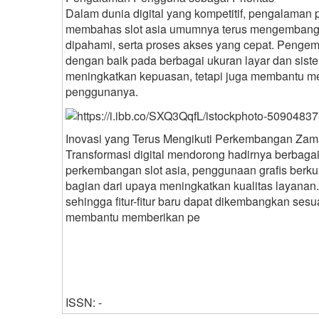
Dalam dunia digital yang kompetitif, pengalaman p
membahas slot asia umumnya terus mengembangk
dipahami, serta proses akses yang cepat. Pengem
dengan baik pada berbagai ukuran layar dan sis
meningkatkan kepuasan, tetapi juga membantu me
penggunanya.
Inovasi yang Terus Mengikuti Perkembangan Za
Transformasi digital mendorong hadirnya berbag
perkembangan slot asia, penggunaan grafis berkual
bagian dari upaya meningkatkan kualitas layana
sehingga fitur-fitur baru dapat dikembangkan sesu
membantu memberikan pe
ISSN: -