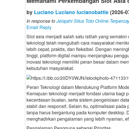
Memahami Perkembangan Slot Asia di
by
Luciano Luciano lucianobattle
(2026-0
In response to
Jelajahi Situs Toto Online Terperca
Email Reply
Slot asia menjadi salah satu istilah yang semaki
teknologi telah mengubah cara masyarakat menikm
lebih cepat, praktis, dan fleksibel. Dengan meni
tinggi, platform digital mampu menjangkau pengg
inovasi teknologi memiliki peran besar dalam me
kebutuhan masyarakat.
Peran Teknologi dalam Mendukung Platform Mod
Kemajuan teknologi menjadi fondasi utama bagi
kecerdasan buatan, serta sistem pengelolaan da
stabil dan responsif. Selain itu, optimalisasi pa
tanpa harus bergantung pada komputer desktop. 
menghadirkan pengalaman yang lebih nyaman, efis
Pengalaman Pengguna sebagai Prioritas