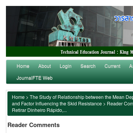
Home
About
Login
Search
Current
A
JournalFTE Web
Home
>
The Study of Relationship between the Mean Dep
and Factor Influencing the Skid Resistance
>
Reader Co
Retirar Dinheiro Rápido,...
Reader Comments