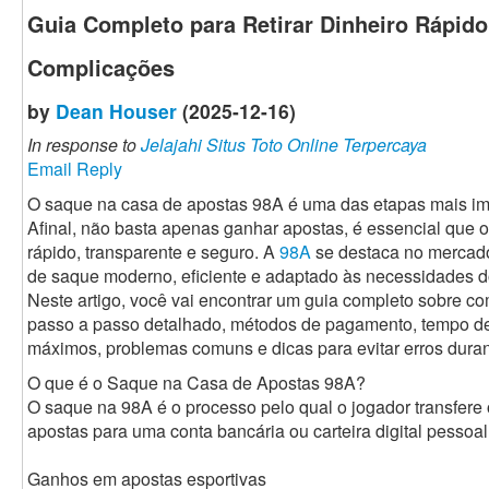
Guia Completo para Retirar Dinheiro Rápid
Complicações
by
Dean Houser
(2025-12-16)
In response to
Jelajahi Situs Toto Online Terpercaya
Email Reply
O saque na casa de apostas 98A é uma das etapas mais imp
Afinal, não basta apenas ganhar apostas, é essencial que o
rápido, transparente e seguro. A
98A
se destaca no mercado
de saque moderno, eficiente e adaptado às necessidades do
Neste artigo, você vai encontrar um guia completo sobre co
passo a passo detalhado, métodos de pagamento, tempo de
máximos, problemas comuns e dicas para evitar erros duran
O que é o Saque na Casa de Apostas 98A?
O saque na 98A é o processo pelo qual o jogador transfere 
apostas para uma conta bancária ou carteira digital pessoa
Ganhos em apostas esportivas