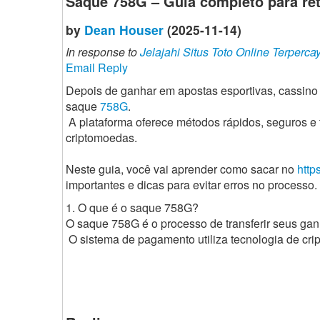
Saque 758G – Guia completo para ret
by
Dean Houser
(2025-11-14)
In response to
Jelajahi Situs Toto Online Terperca
Email Reply
Depois de ganhar em apostas esportivas, cassino 
saque
758G
.
A plataforma oferece métodos rápidos, seguros e t
criptomoedas.
Neste guia, você vai aprender como sacar no
http
importantes e dicas para evitar erros no processo.
1. O que é o saque 758G?
O saque 758G é o processo de transferir seus ganh
O sistema de pagamento utiliza tecnologia de crip