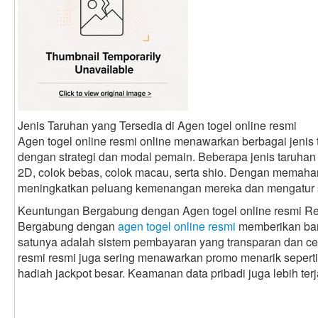
Jenis Taruhan yang Tersedia di Agen togel online resmi
Agen togel online resmi online menawarkan berbagai jenis t
dengan strategi dan modal pemain. Beberapa jenis taruhan 
2D, colok bebas, colok macau, serta shio. Dengan memahami
meningkatkan peluang kemenangan mereka dan mengatur st
Keuntungan Bergabung dengan Agen togel online resmi R
Bergabung dengan
agen togel online resmi
memberikan ban
satunya adalah sistem pembayaran yang transparan dan cepa
resmi resmi juga sering menawarkan promo menarik seperti
hadiah jackpot besar. Keamanan data pribadi juga lebih terj