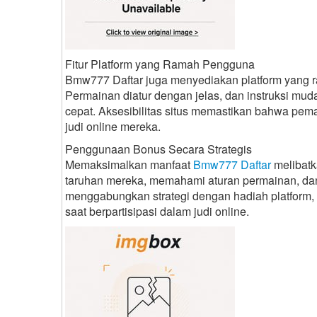
Fitur Platform yang Ramah Pengguna
Bmw777 Daftar juga menyediakan platform yang r
Permainan diatur dengan jelas, dan instruksi mud
cepat. Aksesibilitas situs memastikan bahwa pe
judi online mereka.
Penggunaan Bonus Secara Strategis
Memaksimalkan manfaat
Bmw777 Daftar
melibatk
taruhan mereka, memahami aturan permainan, da
menggabungkan strategi dengan hadiah platform
saat berpartisipasi dalam judi online.