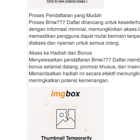
Proses Pendaftaran yang Mudah
Proses Bmw777 Daftar dirancang untuk keseder
dengan informasi minimal, memungkinkan akses l
memastikan pengguna dapat mulai bermain tanpa p
diakses dan nyaman untuk semua orang.
Akses ke Hadiah dan Bonus
Menyelesaikan pendaftaran Bmw777 Daftar membu
bonus selamat datang, promosi khusus, dan insen
Memanfaatkan hadiah ini secara efektif memungk
meningkatkan potensi kemenangan.