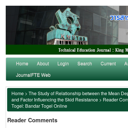
Home
About
Login
Search
Current
A
JournalFTE Web
Home
>
The Study of Relationship between the Mean Dep
and Factor Influencing the Skid Resistance
>
Reader Co
Togel: Bandar Togel Online
Reader Comments