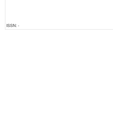
ISSN: -