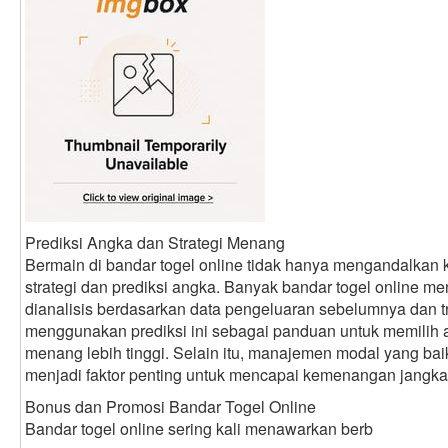
Prediksi Angka dan Strategi Menang
Bermain di bandar togel online tidak hanya mengandalkan 
strategi dan prediksi angka. Banyak bandar togel online me
dianalisis berdasarkan data pengeluaran sebelumnya dan 
menggunakan prediksi ini sebagai panduan untuk memilih
menang lebih tinggi. Selain itu, manajemen modal yang bai
menjadi faktor penting untuk mencapai kemenangan jangka
Bonus dan Promosi Bandar Togel Online
Bandar togel online sering kali menawarkan berb