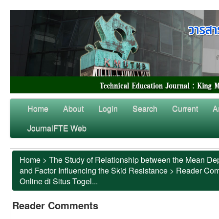
Home
About
Login
Search
Current
A
JournalFTE Web
Home
>
The Study of Relationship between the Mean Dep
and Factor Influencing the Skid Resistance
>
Reader Co
Online di Situs Togel...
Reader Comments