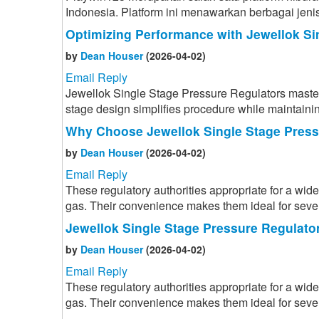
Indonesia. Platform ini menawarkan berbagai jen
Optimizing Performance with Jewellok Si
by
Dean Houser
(2026-04-02)
Email Reply
Jewellok Single Stage Pressure Regulators master 
stage design simplifies procedure while maintaini
Why Choose Jewellok Single Stage Press
by
Dean Houser
(2026-04-02)
Email Reply
These regulatory authorities appropriate for a wide
gas. Their convenience makes them ideal for seve
Jewellok Single Stage Pressure Regulato
by
Dean Houser
(2026-04-02)
Email Reply
These regulatory authorities appropriate for a wide
gas. Their convenience makes them ideal for seve