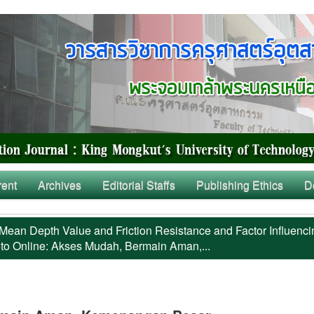
rent
Archives
Editorial Staffs
Publishing Ethics
D
Mean Depth Value and Friction Resistance and Factor Influenci
oto Online: Akses Mudah, Bermain Aman,...