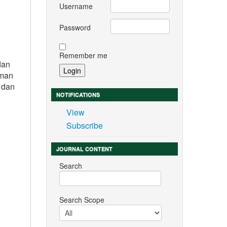
Username
Password
Remember me
dan
aman
 dan
NOTIFICATIONS
View
Subscribe
JOURNAL CONTENT
Search
Search Scope