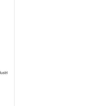
n
ustri