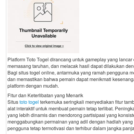
Platform Toto Togel dirancang untuk gameplay yang lancar d
memasang taruhan, dan melacak hasil dapat dilakukan de
Bagi situs togel online, antarmuka yang ramah pengguna 
dan memastikan bahwa pemain dapat menikmati kesenang
platform dengan mudah.
Fitur dan Keterlibatan yang Menarik
Situs
toto togel
terkemuka seringkali menyediakan fitur tam
alat interaktif untuk membuat pemain tetap terlibat. Penin
yang lebih dinamis dan mendorong partisipasi yang konsisten
menggabungkan permainan yang adil dengan hadiah yang
pengguna tetap termotivasi dan terhibur dalam jangka panj