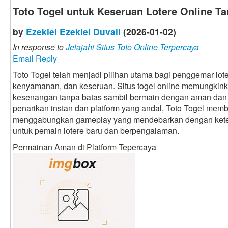
Toto Togel untuk Keseruan Lotere Online T
by
Ezekiel Ezekiel Duvall
(2026-01-02)
In response to
Jelajahi Situs Toto Online Terpercaya
Email Reply
Toto Togel telah menjadi pilihan utama bagi penggemar l
kenyamanan, dan keseruan. Situs togel online memungkin
kesenangan tanpa batas sambil bermain dengan aman dan
penarikan instan dan platform yang andal, Toto Togel me
menggabungkan gameplay yang mendebarkan dengan keten
untuk pemain lotere baru dan berpengalaman.
Permainan Aman di Platform Tepercaya