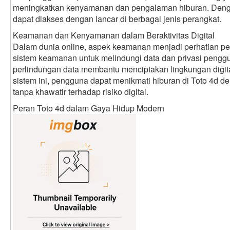
meningkatkan kenyamanan dan pengalaman hiburan. Dengan
dapat diakses dengan lancar di berbagai jenis perangkat.
Keamanan dan Kenyamanan dalam Beraktivitas Digital
Dalam dunia online, aspek keamanan menjadi perhatian p
sistem keamanan untuk melindungi data dan privasi pengg
perlindungan data membantu menciptakan lingkungan digi
sistem ini, pengguna dapat menikmati hiburan di Toto 4d d
tanpa khawatir terhadap risiko digital.
Peran Toto 4d dalam Gaya Hidup Modern