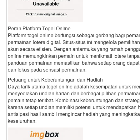
Peran Platform Togel Online
Platform togel online berfungsi sebagai gerbang bagi pemai
permainan lotere digital. Situs-situs ini mengelola pemilih
akun secara efisien. Dengan antarmuka yang ramah pengguna
online memungkinkan pemain untuk menikmati lotere tanpa k
panduan permainan memastikan bahwa setiap orang dapat b
dan fokus pada sensasi permainan.
Peluang untuk Keberuntungan dan Hadiah
Daya tarik utama togel online adalah kesempatan untuk m
menyediakan undian harian dan berbagai pilihan permain
pemain tetap terlibat. Kombinasi keberuntungan dan strate
karena setiap undian memiliki potensi untuk mendapatkan 
antisipasi hasil sambil mengincar hadiah yang meningkat
keseluruhan.