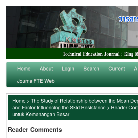
Home
About
Login
Search
Current
A
JournalFTE Web
Home
>
The Study of Relationship between the Mean Dep
and Factor Influencing the Skid Resistance
>
Reader Co
untuk Kemenangan Besar
Reader Comments