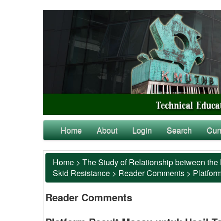
Home
About
Login
Search
Cur
Home
>
The Study of Relationship between the 
Skid Resistance
>
Reader Comments
>
Platfor
Reader Comments